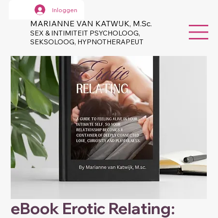
Inloggen
MARIANNE VAN KATWIJK, M.Sc.
SEX & INTIMITEIT PSYCHOLOOG,
SEKSOLOOG, HYPNOTHERAPEUT
eBook Erotic Relating: