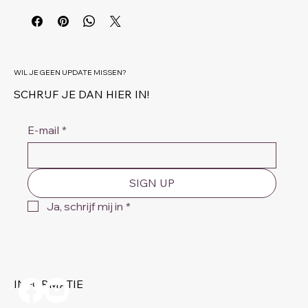
WIL JE GEEN UPDATE MISSEN?
SCHRIJF JE DAN HIER IN!
E-mail
*
SIGN UP
Ja, schrijf mij in
*
INFORMATIE